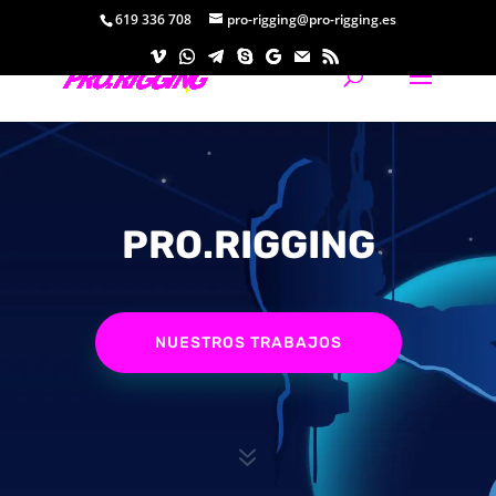
619 336 708
pro-rigging@pro-rigging.es
PRO.RIGGING
NUESTROS TRABAJOS
7