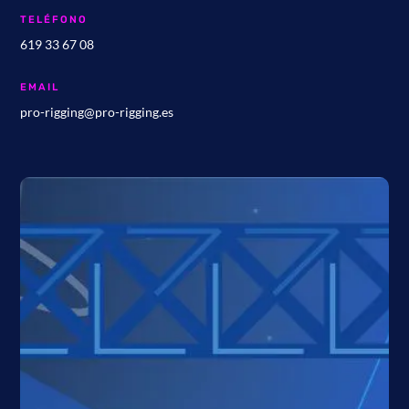
TELÉFONO
619 33 67 08
EMAIL
pro-rigging@pro-rigging.es