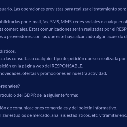
uario. Las operaciones previstas para realizar el tratamiento son:
icitarias por e-mail, fax, SMS, MMS, redes sociales o cualquier ot
ones comerciales. Estas comunicaciones serán realizadas por el R
es o proveedores, con los que este haya alcanzado algún acuerdo d
dísticos.
a a las consultas o cualquier tipo de petición que sea realizada po
osición en la página web del RESPONSABLE.
e novedades, ofertas y promociones en nuestra actividad.
ersonales?
rtículo 6 del GDPR de la siguiente forma:
ón de comunicaciones comerciales y del boletín informativo.
r estudios de mercado, análisis estadísticos, etc. y tramitar encar