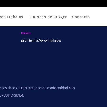
ros Trabajos
El Rincón del Rigger
Contacto
EMAIL
pro-rigging@pro-rigging.es
tos datos serán tratados de conformidad con
mbre (LOPDGDD).